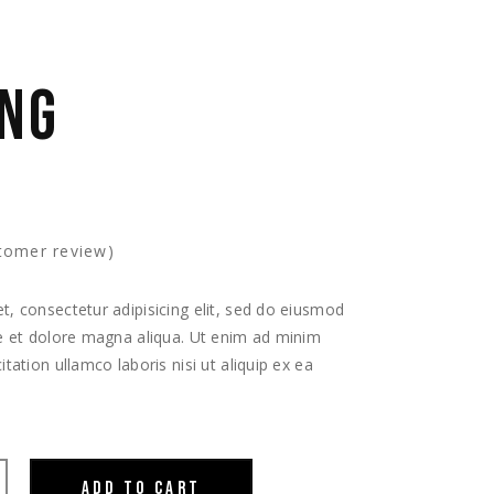
ING
tomer review)
, consectetur adipisicing elit, sed do eiusmod
re et dolore magna aliqua. Ut enim ad minim
tation ullamco laboris nisi ut aliquip ex ea
ADD TO CART