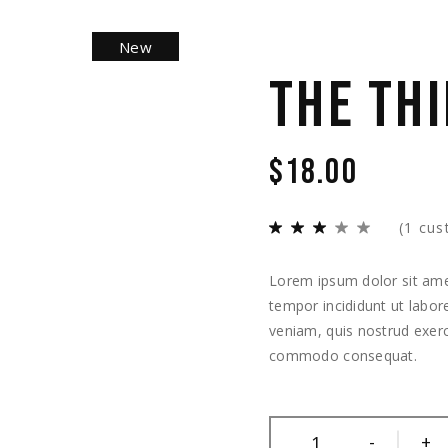
New
THE TH
$
18.00
(
1
cus
Lorem ipsum dolor sit amet
tempor incididunt ut labo
veniam, quis nostrud exerci
commodo consequat.
-
+