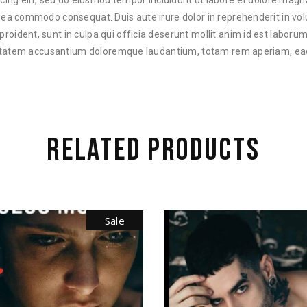
cing elit, sed do eiusmod tempor incididunt ut labore et dolore mag
ex ea commodo consequat. Duis aute irure dolor in reprehenderit in volu
proident, sunt in culpa qui officia deserunt mollit anim id est laborum
ptatem accusantium doloremque laudantium, totam rem aperiam, ea
RELATED PRODUCTS
Sale
AUDIO
PLAYE
$
13.00
$
10.00
$
70.00