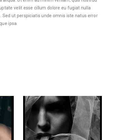
na aliqua. Ut enim ad minim veniam, quis nostrud
ptate velit esse cillum dolore eu fugiat nulla
. Sed ut perspiciatis unde omnis iste natus error
que ipsa.
R
$
28.00