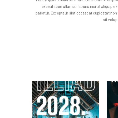
Lorem ipsum dolor sit amet, consectetur adipisi
exercitation ullamco laboris nisi ut aliquip 
pariatur. Excepteur sint occaecat cupidatat non 
sit volu
$
28.00