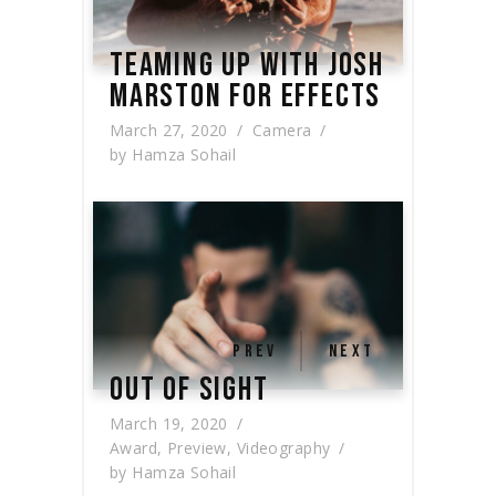
TEAMING UP WITH JOSH
MARSTON FOR EFFECTS
March 27, 2020
Camera
by
Hamza Sohail
PREV
NEXT
OUT OF SIGHT
March 19, 2020
Award
,
Preview
,
Videography
by
Hamza Sohail