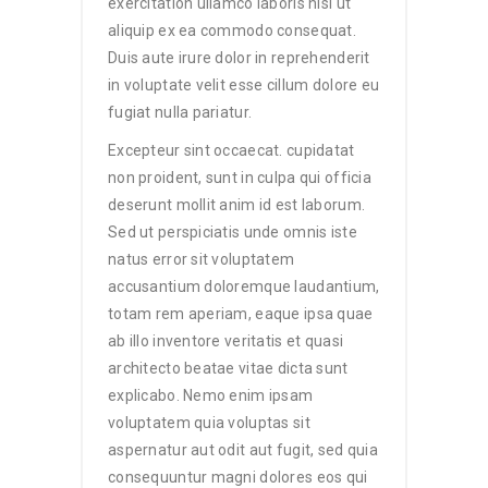
exercitation ullamco laboris nisi ut
aliquip ex ea commodo consequat.
Duis aute irure dolor in reprehenderit
in voluptate velit esse cillum dolore eu
fugiat nulla pariatur.
Excepteur sint occaecat. cupidatat
non proident, sunt in culpa qui officia
deserunt mollit anim id est laborum.
Sed ut perspiciatis unde omnis iste
natus error sit voluptatem
accusantium doloremque laudantium,
totam rem aperiam, eaque ipsa quae
ab illo inventore veritatis et quasi
architecto beatae vitae dicta sunt
explicabo. Nemo enim ipsam
voluptatem quia voluptas sit
aspernatur aut odit aut fugit, sed quia
consequuntur magni dolores eos qui