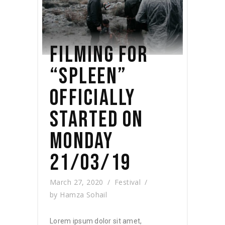
FILMING FOR
“SPLEEN”
OFFICIALLY
STARTED ON
MONDAY
21/03/19
March 27, 2020
Festival
by
Hamza Sohail
Lorem ipsum dolor sit amet,